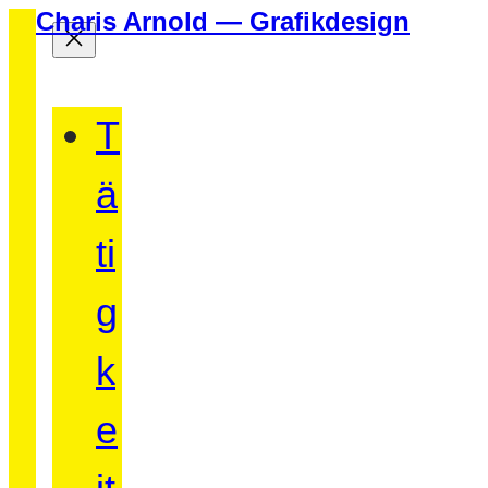
Charis Arnold — Grafikdesign
T
ä
ti
g
k
e