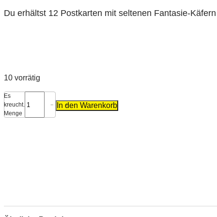
Du erhältst 12 Postkarten mit seltenen Fantasie-Käfern
10 vorrätig
Es
In den Warenkorb
kreucht.
−
+
Menge