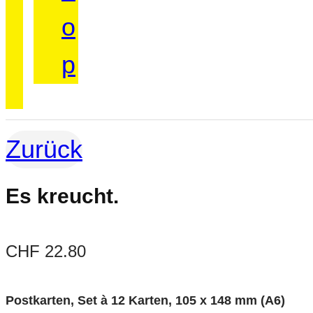
o
p
Zurück
Es kreucht.
CHF
22.80
Postkarten, Set à 12 Karten, 105 x 148 mm (A6)