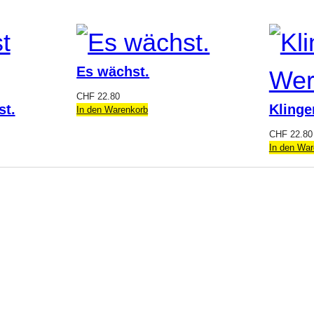
Es wächst.
CHF
22.80
st.
Klinge
In den Warenkorb
CHF
22.80
In den War