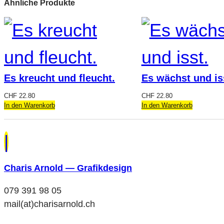
Ähnliche Produkte
Es kreucht und fleucht.
Es wächst und is
CHF
22.80
CHF
22.80
In den Warenkorb
In den Warenkorb
|
Charis Arnold — Grafikdesign
079 391 98 05
mail(at)charisarnold.ch