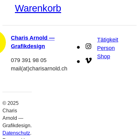
Warenkorb
Charis Arnold —
Tätigkeit
Instagram
Grafikdesign
Person
Shop
Vimeo
079 391 98 05
mail(at)charisarnold.ch
© 2025
Charis
Arnold —
Grafikdesign.
Datenschutz
.