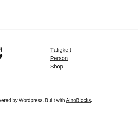
nstagram
Tätigkeit
imeo
Person
Shop
wered by Wordpress. Built with
AinoBlocks
.