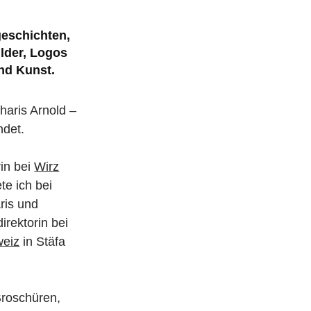
geschichten,
lder, Logos
nd Kunst.
haris Arnold –
ndet.
rin bei
Wirz
te ich bei
ris und
irektorin bei
weiz
in Stäfa
Broschüren,