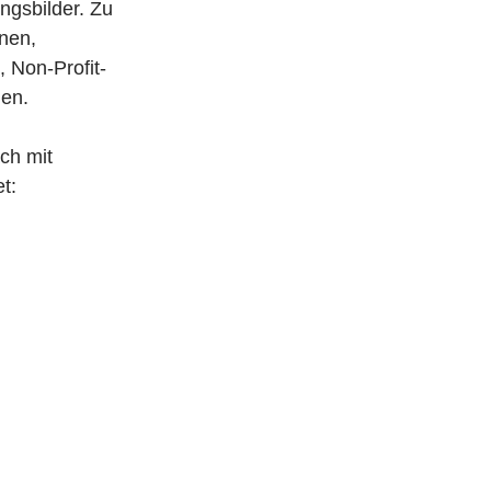
ngsbilder. Zu
nen,
, Non-Profit-
en.
ch mit
t: