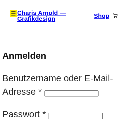
Zum
Charis Arnold —
Shop
Grafikdesign
Inhalt
springen
Anmelden
Benutzername oder E-Mail-
Erforderlich
Adresse
*
Erforderlich
Passwort
*