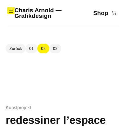
Zum
Charis Arnold —
Shop
Grafikdesign
Inhalt
springen
Zurück
01
02
03
Kunstprojekt
redessiner l’espace